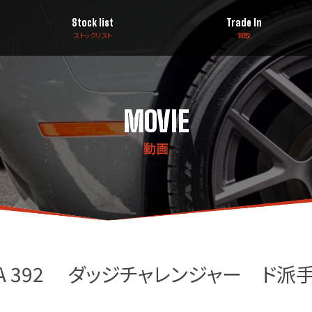
Stock list
Trade In
ストックリスト
買取
MOVIE
動画
er T/A 392 ダッジチャレンジャー ド派