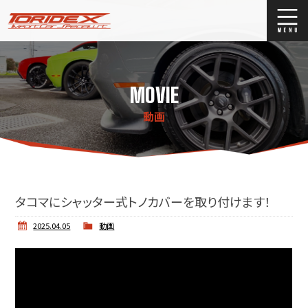
ブログ
Blog
MOVIE
ストックリスト
Stock list
動画
買取
Trade In
店舗紹介
Shop Info.
タコマにシャッター式トノカバーを取り付けます！
2025.04.05
動画