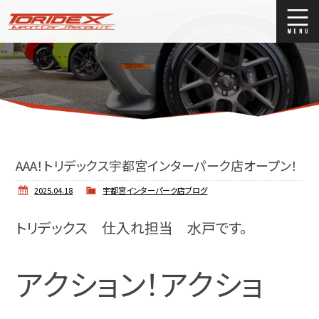
ブログ
Blog
ストックリスト
Stock list
買取
Trade In
AAA！トリデックス宇都宮インターパーク店オープン！
店舗紹介
Shop Info.
2025.04.18
宇都宮インターパーク店ブログ
トリデックス 仕入れ担当 水戸です。
アクション！アクショ