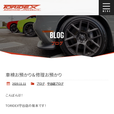
ブログ
Blog
BLOG
ストックリスト
Stock list
ブログ
買取
Trade In
店舗紹介
Shop Info.
車検お預かり＆修理お預かり
2020.11.11
ブログ
,
守谷店ブログ
こんばんは！
TORIDEX守谷店の坂本です！