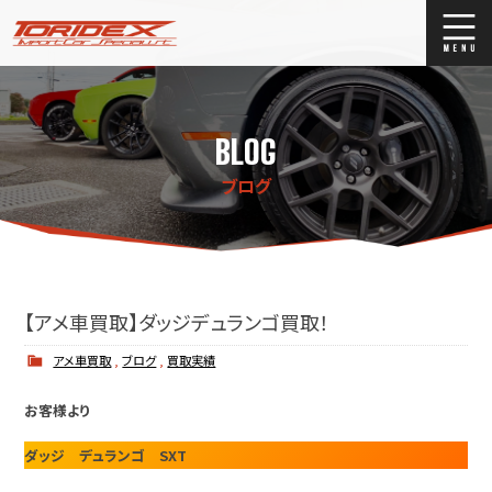
ブログ
Blog
BLOG
ストックリスト
Stock list
ブログ
買取
Trade In
店舗紹介
Shop Info.
【アメ車買取】ダッジデュランゴ買取！
アメ車買取
,
ブログ
,
買取実績
お客様より
ダッジ デュランゴ SXT