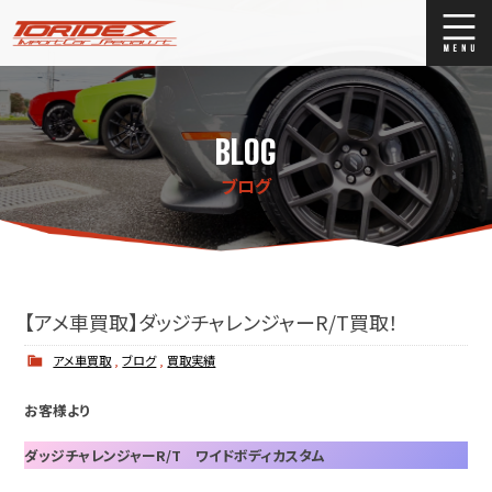
ブログ
Blog
BLOG
ストックリスト
Stock list
ブログ
買取
Trade In
店舗紹介
Shop Info.
【アメ車買取】ダッジチャレンジャーR/T買取！
アメ車買取
,
ブログ
,
買取実績
お客様より
ダッジチャレンジャーR/T ワイドボディカスタム