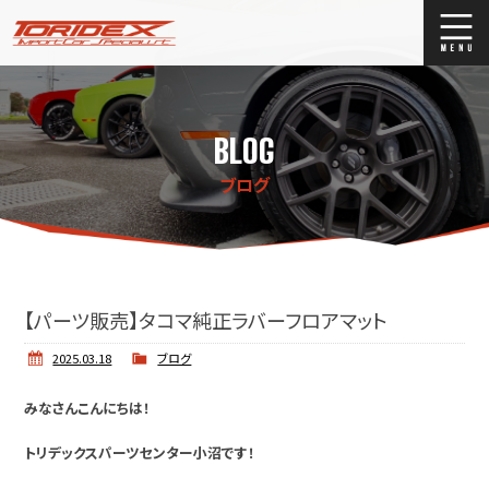
ブログ
Blog
BLOG
ストックリスト
Stock list
ブログ
買取
Trade In
店舗紹介
Shop Info.
【パーツ販売】タコマ純正ラバーフロアマット
2025.03.18
ブログ
みなさんこんにちは！
トリデックスパーツセンター小沼です！