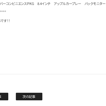
バーコンビニエンスPKG 8.4インチ アップルカープレー バックモニタ
。。。
です！！
事
次の記事