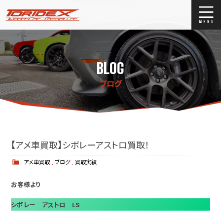
ブログ
Blog
BLOG
ストックリスト
Stock list
ブログ
買取
Trade In
店舗紹介
Shop Info.
【アメ車買取】シボレーアストロ買取！
アメ車買取
,
ブログ
,
買取実績
お客様より
シボレー アストロ LS