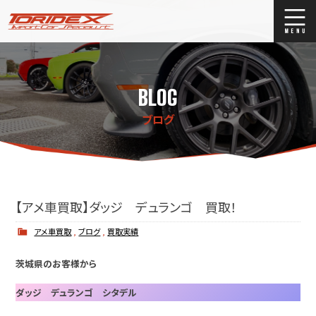
ブログ
Blog
BLOG
ストックリスト
Stock list
ブログ
買取
Trade In
店舗紹介
Shop Info.
【アメ車買取】ダッジ デュランゴ 買取！
アメ車買取
,
ブログ
,
買取実績
茨城県のお客様から
ダッジ デュランゴ シタデル