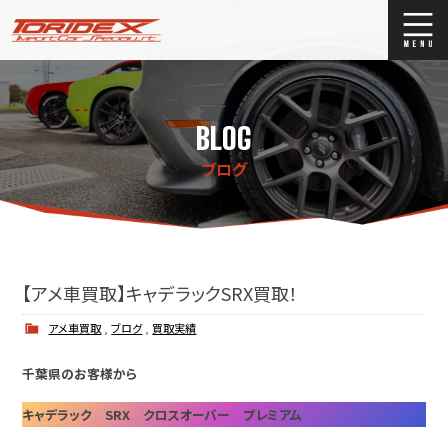
ブログ
Blog
BLOG
ストックリスト
Stock list
ブログ
買取
Trade In
店舗紹介
Shop Info.
【アメ車買取】キャデラックSRX買取！
アメ車買取
,
ブログ
,
買取実績
千葉県のお客様から
キャデラック SRX クロスオーバー プレミアム