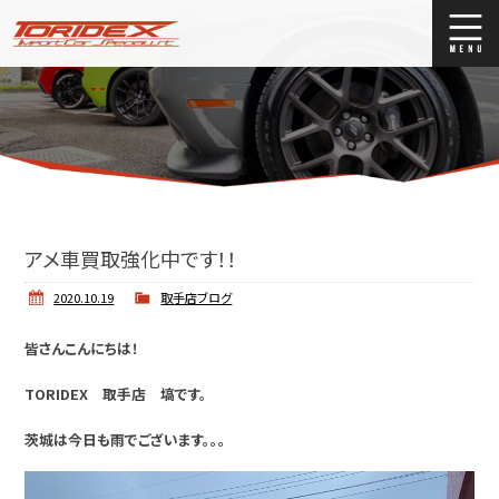
ブログ
Blog
ストックリスト
Stock list
買取
Trade In
アメ車買取強化中です！！
店舗紹介
Shop Info.
2020.10.19
取手店ブログ
皆さんこんにちは！
TORIDEX 取手店 塙です。
茨城は今日も雨でございます。。。