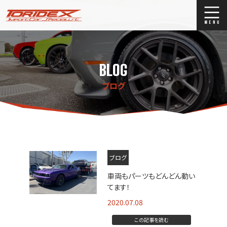
ブログ
Blog
BLOG
ストックリスト
Stock list
ブログ
買取
Trade In
店舗紹介
Shop Info.
ブログ
車両もパーツもどんどん動い
てます！
2020.07.08
この記事を読む