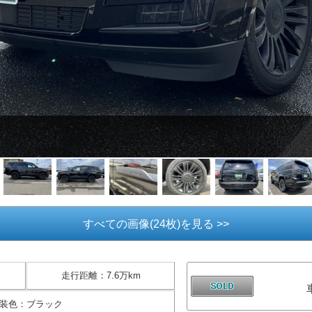
すべての画像(24枚)を見る >>
走行距離
：
7.6万km
装色
：
ブラック