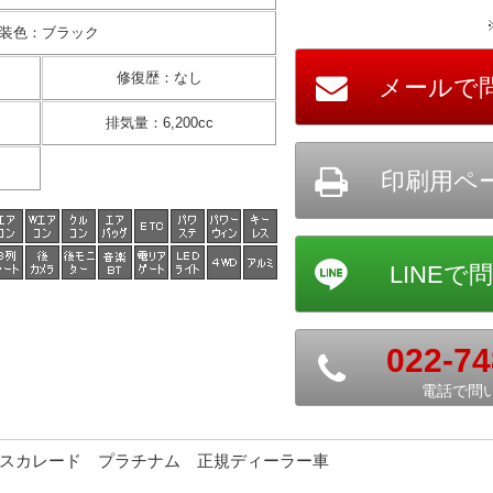
装色
：
ブラック
修復歴
：
なし
排気量
：
6,200cc
022-74
電話で問
 エスカレード プラチナム 正規ディーラー車