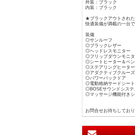
外装：ブラック
内装：ブラック
★ブラックアウトされた
快適装備が満載の一台で
装備
◎サンルーフ
◎ブラックレザー
◎ヘッドレスモニター
◎フリップダウンモニタ
◎シートヒーター＆ベン
◎ステアリングヒーター
◎アダクティブクルーズ
◎パワーバックドア
◎電動格納サードシート
◎BOSEサウンドシステ
◎マッサージ機能付きシ
お問合せお待ちしており