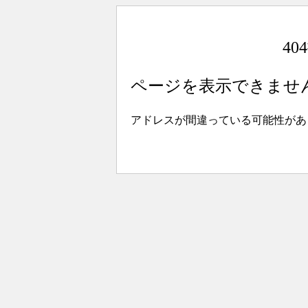
4
ページを表示できませ
アドレスが間違っている可能性があ