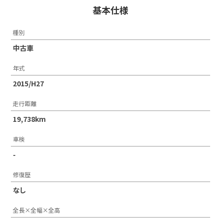
基本仕様
種別
中古車
年式
2015/H27
走行距離
19,738km
車検
-
修復歴
なし
全長×全幅×全高