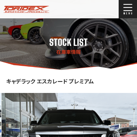
ブログ
Blog
STOCK LIST
ストックリスト
Stock list
在庫車情報
買取
Trade In
店舗紹介
Shop Info.
キャデラック エスカレード プレミアム