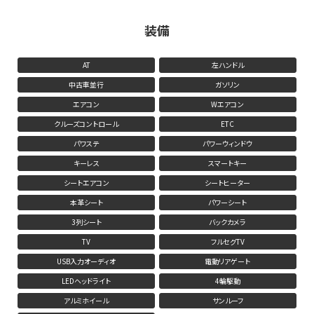
装備
AT
左ハンドル
中古車並行
ガソリン
エアコン
Wエアコン
クルーズコントロール
ETC
パワステ
パワーウィンドウ
キーレス
スマートキー
シートエアコン
シートヒーター
本革シート
パワーシート
3列シート
バックカメラ
TV
フルセグTV
USB入力オーディオ
電動リアゲート
LEDヘッドライト
4輪駆動
アルミホイール
サンルーフ