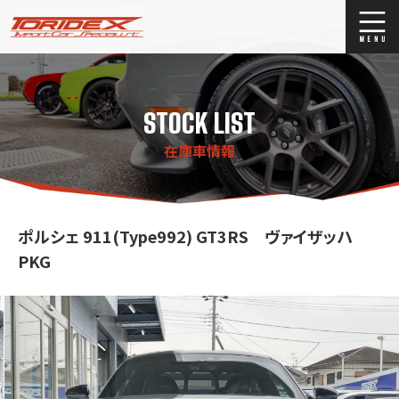
ブログ
Blog
STOCK LIST
ストックリスト
Stock list
在庫車情報
買取
Trade In
店舗紹介
Shop Info.
ポルシェ 911(Type992) GT3RS ヴァイザッハ
PKG