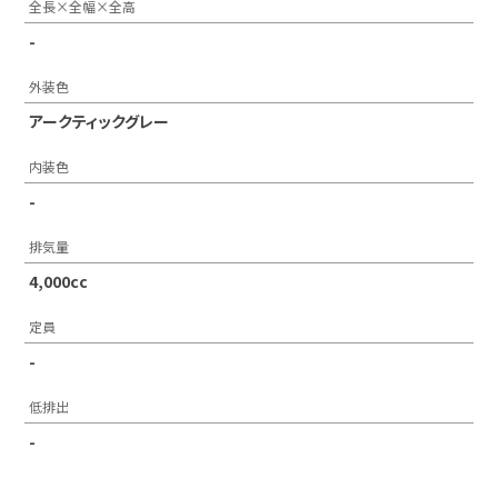
全長×全幅×全高
-
外装色
アークティックグレー
内装色
-
排気量
4,000cc
定員
-
低排出
-