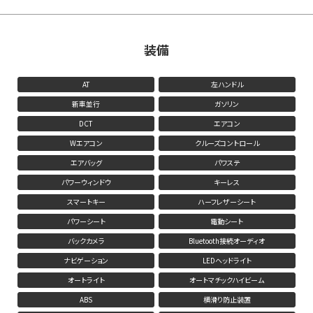
装備
AT
左ハンドル
新車並行
ガソリン
DCT
エアコン
Wエアコン
クルーズコントロール
エアバッグ
パワステ
パワーウィンドウ
キーレス
スマートキー
ハーフレザーシート
パワーシート
電動シート
バックカメラ
Bluetooth接続オーディオ
ナビゲーション
LEDヘッドライト
オートライト
オートマチックハイビーム
ABS
横滑り防止装置