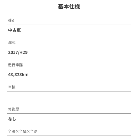
基本仕様
種別
中古車
年式
2017/H29
走行距離
43,323km
車検
-
修復歴
なし
全長×全幅×全高