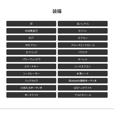
装備
AT
左ハンドル
中古車並行
ガソリン
DCT
エアコン
Wエアコン
クルーズコントロール
エアバッグ
パワステ
パワーウィンドウ
キーレス
スマートキー
シートエアコン
シートヒーター
本革シート
バックカメラ
Bluetooth接続オーディオ
USB入力オーディオ
LEDヘッドライト
オートライト
アルミホイール