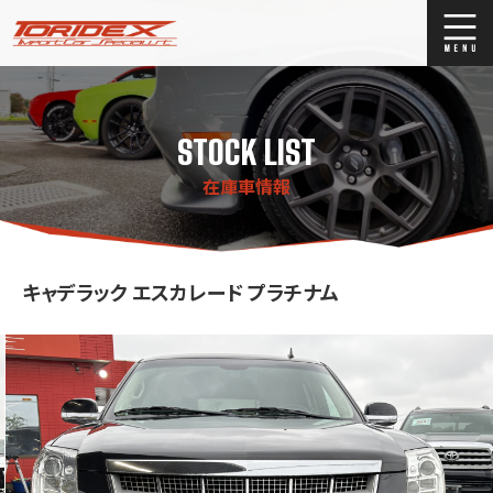
ブログ
Blog
STOCK LIST
ストックリスト
Stock list
在庫車情報
買取
Trade In
店舗紹介
Shop Info.
キャデラック エスカレード プラチナム