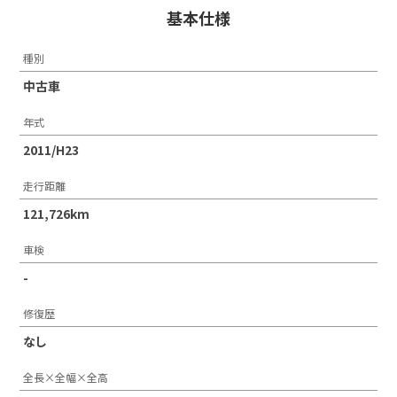
基本仕様
種別
中古車
年式
2011/H23
走行距離
121,726km
車検
-
修復歴
なし
全長×全幅×全高