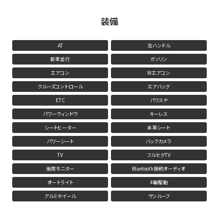
装備
AT
左ハンドル
新車並行
ガソリン
エアコン
Wエアコン
クルーズコントロール
エアバッグ
ETC
パワステ
パワーウィンドウ
キーレス
シートヒーター
本革シート
パワーシート
バックカメラ
TV
フルセグTV
後席モニター
Bluetooth接続オーディオ
オートライト
4輪駆動
アルミホイール
サンルーフ