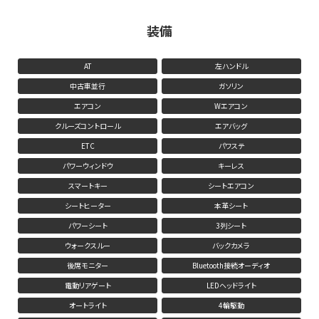
装備
AT
左ハンドル
中古車並行
ガソリン
エアコン
Wエアコン
クルーズコントロール
エアバッグ
ETC
パワステ
パワーウィンドウ
キーレス
スマートキー
シートエアコン
シートヒーター
本革シート
パワーシート
3列シート
ウォークスルー
バックカメラ
後席モニター
Bluetooth接続オーディオ
電動リアゲート
LEDヘッドライト
オートライト
4輪駆動