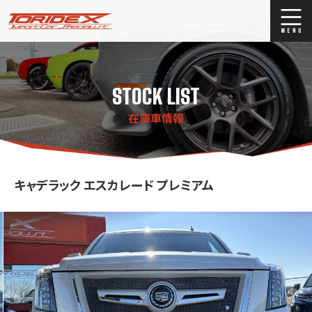
ブログ
Blog
STOCK LIST
ストックリスト
Stock list
在庫車情報
買取
Trade In
店舗紹介
Shop Info.
キャデラック エスカレード プレミアム