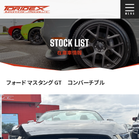
ブログ
Blog
STOCK LIST
ストックリスト
Stock list
在庫車情報
買取
Trade In
店舗紹介
Shop Info.
フォード マスタング GT コンバーチブル