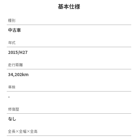
基本仕様
種別
中古車
年式
2015/H27
走行距離
34,202km
車検
-
修復歴
なし
全長×全幅×全高